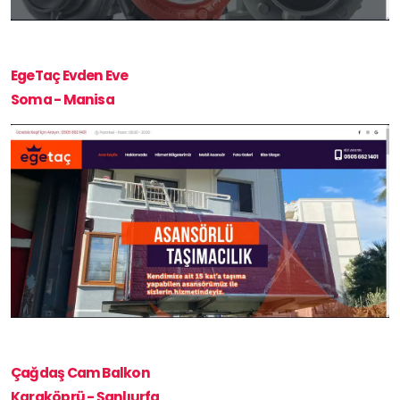
EgeTaç Evden Eve
Soma - Manisa
Çağdaş Cam Balkon
Karaköprü - Şanlıurfa